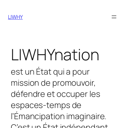
Skip
to
LIWHY
content
LIWHYnation
est un État qui a pour
mission de promouvoir,
défendre et occuper les
espaces-temps de
l’Émancipation imaginaire.
C’est un État indépendant