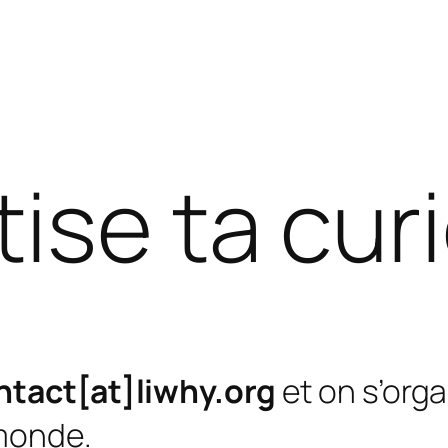
ise ta curi
ntact[at]liwhy.org
et on s’orga
 monde.