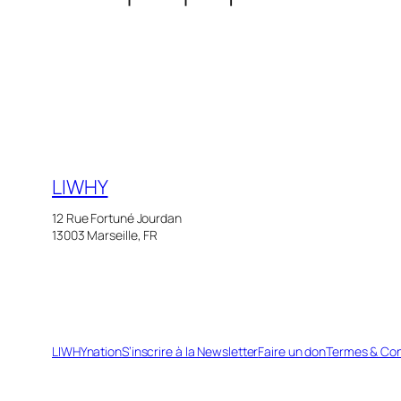
LIWHY
12 Rue Fortuné Jourdan
13003 Marseille, FR
LIWHYnation
S’inscrire à la Newsletter
Faire un don
Termes & Con