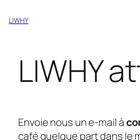
Skip
to
LIWHY
content
LIWHY att
Envoie nous un e-mail à
co
café quelque part dans le